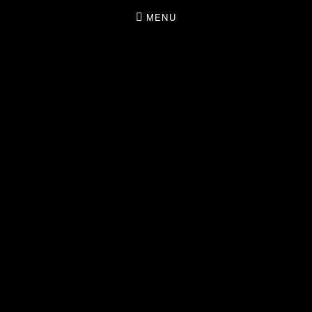
MENU
THE SOULMATES