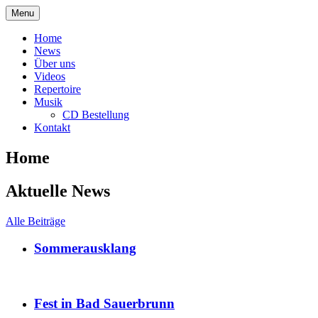
Skip
Menu
to
The Soulmates
content
Home
News
Über uns
Videos
Repertoire
Musik
CD Bestellung
Kontakt
Home
Aktuelle News
Alle Beiträge
Sommerausklang
Fest in Bad Sauerbrunn