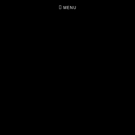
MENU
THE SOULMATES