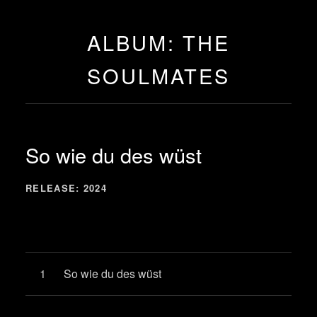
ALBUM: THE
SOULMATES
So wie du des wüst
RECORD DETAILS
RELEASE
2024
Record Tracklist
So wie du des wüst